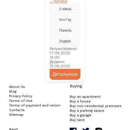
...Читати
2 кімнати
5 з 9
15m² кухня
Ремонт
Панельний
2018
Лоджія
Центральне
Актуалізовано:
17.06.2025
14:30
Додано:
15.06.2025
Детальніше
Buying
About Us
Blog
Privacy Policy
Buy an apartment
Terms of Use
Buy a house
Terms of payment and return
Buy non-residential premises
Contacts
Buy a parking space
Sitemap
Buy a garage
Buy land
Rent