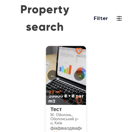
Property
Filter
search
←
→
22 m²
20000 ₴ • ₴ per
m2
Тест
М. Оболонь,
Оболонський р-
н, Київ
фіафівалдівафолдоаівлдоадлоівалдоаф