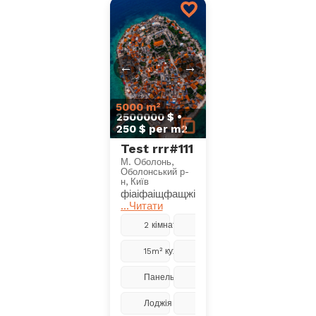
←
→
5000 m²
2500000 $ •
250 $ per m2
Test rrr#111
М. Оболонь,
Оболонський р-
н, Київ
фіаіфаіщфащжіфоадшлоіфлдаофідлао
...Читати
2 кімнати
5 з 9
15m² кухня
Ремонт
Панельний
2018
Лоджія
Центральне