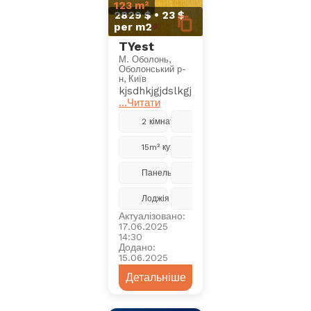
123 m²
2829 $ • 23 $
per m2
TYest
М. Оболонь,
Оболонський р-
н, Київ
kjsdhkjgjdslkgjlkdsjglkdsjglkjdsklgjdsl
...Читати
2 кімнати
5 з 9
15m² кухня
Ремонт
Панельний
2018
Лоджія
Центральне
Актуалізовано:
17.06.2025
14:30
Додано:
15.06.2025
Детальніше