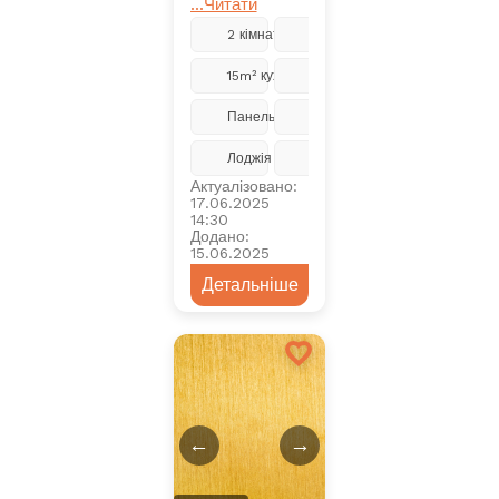
...Читати
2 кімнати
5 з 9
15m² кухня
Ремонт
Панельний
2018
Лоджія
Центральне
Актуалізовано:
17.06.2025
14:30
Додано:
15.06.2025
Детальніше
←
→