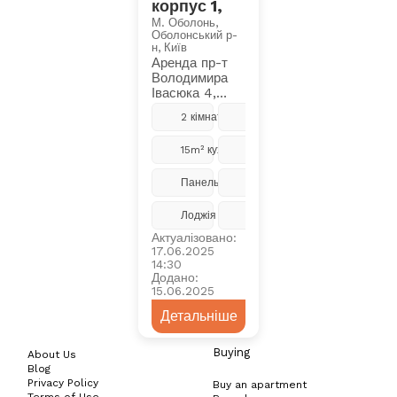
корпус 1,
М. Оболонь,
Оболонський р-
н, Київ
Аренда пр-т
Володимира
Івасюка 4,
корпус 1, 1
2 кімнати
5 з 9
кімнатна
студія, 65м2, 9
15m² кухня
Ремонт
поверх,
лічильники
води, тепла,
Панельний
2018
Оренд
...Читати
Лоджія
Центральне
Актуалізовано:
17.06.2025
14:30
Додано:
15.06.2025
Детальніше
Buying
About Us
Blog
Privacy Policy
Buy an apartment