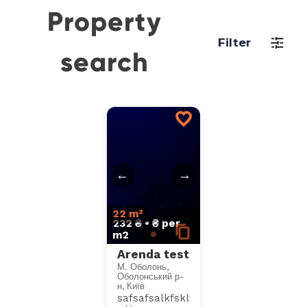
Property
Filter
search
←
→
22 m²
232 ₴ • ₴ per
m2
Arenda test
М. Оболонь,
Оболонський р-
н, Київ
safsafsalkfsklfjasikljflksajfklasjfkljaskl