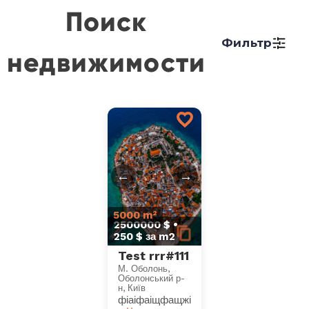
Поиск
Фильтр
недвижимости
←
→
5000 m²
2500000 $ •
250 $ за m2
Test rrr#111
М. Оболонь,
Оболонський р-
н, Київ
фіаіфаіщфащжіфоадшлоіфлдаофідлао