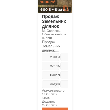
1000 m²
600 $ • $ за m2
Продаж
Земельних
ділянок
М. Оболонь,
Оболонський р-
н, Київ
Продаж
Земельних
ділянок.
Земельні
2 кімнати
5 з 9
ділянки. с.
Осикове,
15m² кухня
Ремонт
Макаровський
район,
Київська обл.
Панельний
2018
08063. Біля
ліс,
...Читати
Лоджія
Центральне
Актуалізовано:
17.06.2025
14:30
Додано:
15.06.2025