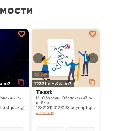
мости
→
←
→
22 m²
за m2
12321 ₴ • ₴ за m2
Tesxt
онський р-
М. Оболонь, Оболонський р-
н, Київ
klfjsakl;jfklasjfklsjaklfjaskljfklsajfklasjlkfjsalkfjklsajfklsajfk
123213123123123iodyshgfkjhdskjghkjsdhgkjhd
...Читати