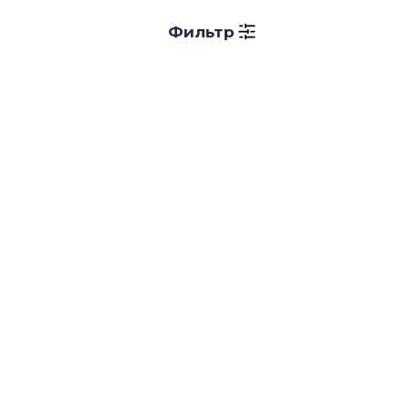
Фильтр
ljasklfjalkjfkl
skjghsdkjhgkjdshkgjhsdkjghkjdshgkjsdhkjghskjghkjdsh