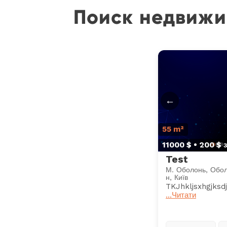
Поиск недвижи
←
55 m²
11000 $ • 200 $ 
Test
М. Оболонь, Обол
н, Київ
TKJhkljsxhgjksdjha
...Читати