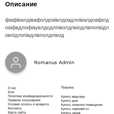
Описание
фіафівалдівафолдоаівлдоадлоівалдоафілд
оаіфвдлофіаувлдодлпіволдпвіодлівпопвідл
овпідлопівдлівполдпівод
Romanus Admin
Покупка
О нас
Блог
Политика конфидециальности
Купить квартиру
Правила пользования
Купить дом
Условия оплаты и возврата
Купить нежилое помещение
Контакты
Купить паркоместо
Карта сайта
Купить гараж